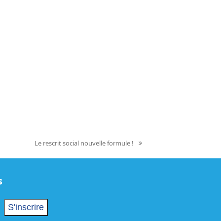
Le rescrit social nouvelle formule !
next
post:
s