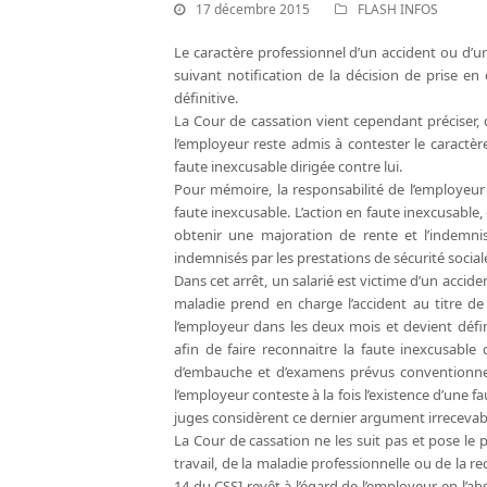
17 décembre 2015
FLASH INFOS
Le caractère professionnel d’un accident ou d’u
suivant notification de la décision de prise en
définitive.
La Cour de cassation vient cependant préciser,
l’employeur reste admis à contester le caractèr
faute inexcusable dirigée contre lui.
Pour mémoire, la responsabilité de l’employeur
faute inexcusable. L’action en faute inexcusable, 
obtenir une majoration de rente et l’indemni
indemnisés par les prestations de sécurité social
Dans cet arrêt, un salarié est victime d’un acciden
maladie prend en charge l’accident au titre de 
l’employeur dans les deux mois et devient définit
afin de faire reconnaitre la faute inexcusable
d’embauche et d’examens prévus conventionnel
l’employeur conteste à la fois l’existence d’une f
juges considèrent ce dernier argument irrecevabl
La Cour de cassation ne les suit pas et pose le p
travail, de la maladie professionnelle ou de la re
14 du CSS] revêt à l’égard de l’employeur, en l’abs