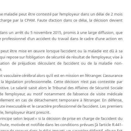
ne maladie peut être contesté par l’employeur dans un délai de 2 mois
 charge par la CPAM. Faute d’action dans ce délai, la décision devient
 dans un arrêt du 5 novembre 2015, promis à une large diffusion, que
e professionnel d’un accident du travail dans le cadre d’une action en
 peut être mise en œuvre lorsque l’accident ou la maladie est dû à sa
qui repose sur l’obligation de sécurité de résultat de l’employeur, vise à
sation de préjudices découlant de l’accident ou de la maladie non-
e.
t vasculaire cérébral alors qu’il est en mission en l’étranger. L’assurance
la législation professionnelle. Cette décision n’est pas contestée par
ive. Le salarié saisit alors le Tribunal des Affaires de Sécurité Sociale
 de l’employeur, au motif notamment de l’absence de visite médicale
lement en cas de détachement temporaire à l’étranger. En défense,
aute inexcusable et le caractère professionnel de l’accident. Les premiers
e, l’employeur étant prescrit.
rincipe selon lequel « si la décision de prise en charge de l’accident du
chute, motivée et notifiée dans les conditions prévues [à l’article R.441-
ence de recours dans le délai imparti, un caractère définitif, elle ne fait