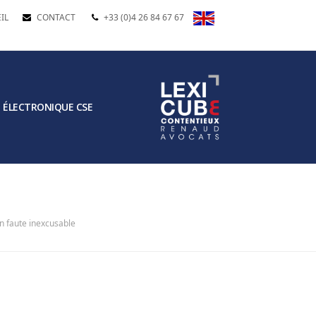
IL
CONTACT
+33 (0)4 26 84 67 67
 ÉLECTRONIQUE CSE
en faute inexcusable