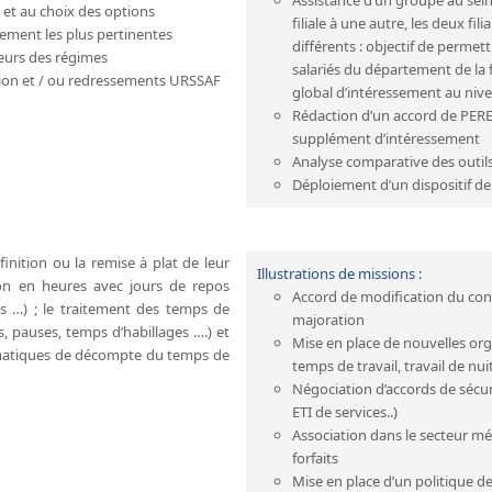
l et au choix des options
filiale à une autre, les deux f
ement les plus pertinentes
différents : objectif de permet
ieurs des régimes
salariés du département de la f
tion et / ou redressements URSSAF
global d’intéressement au nivea
Rédaction d’un accord de PERE
supplément d’intéressement
Analyse comparative des outils
Déploiement d’un dispositif de
nition ou la remise à plat de leur
Illustrations de missions :
ion en heures avec jours de repos
Accord de modification du con
es …) ; le traitement des temps de
majoration
es, pauses, temps d’habillages ….) et
Mise en place de nouvelles org
ématiques de décompte du temps de
temps de travail, travail de nui
Négociation d’accords de sécuri
ETI de services..)
Association dans le secteur mé
forfaits
Mise en place d’un politique de