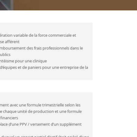
ation variable de la force commerciale et
ise afférent
remboursement des frais professionnels dans le
ublics
ntéisme pour une clinique
’équipes et de paniers pour une entreprise de la
ment avec une formule trimestrielle selon les
e chaque unité de production et une formule
 financiers
place d’une PPV / versement d’un supplément
duquel un apport partiel d’actif était opéré d’une