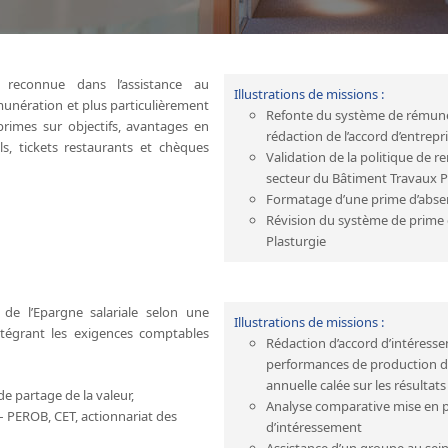
 reconnue dans l’assistance au
Illustrations de missions :
munération et plus particulièrement
Refonte du système de rémunér
primes sur objectifs, avantages en
rédaction de l’accord d’entrepr
ls, tickets restaurants et chèques
Validation de la politique de 
secteur du Bâtiment Travaux P
Formatage d’une prime d’abse
Révision du système de prime d
Plasturgie
de l’Epargne salariale selon une
Illustrations de missions :
tégrant les exigences comptables
Rédaction d’accord d’intéresse
performances de production d
annuelle calée sur les résultats
de partage de la valeur,
Analyse comparative mise en 
– PEROB, CET, actionnariat des
d’intéressement
Assistance d’un groupe au sein 