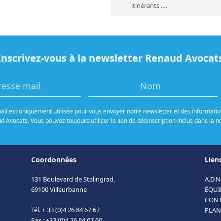
itinérants ….
Inscrivez-vous à la newsletter Renaud Avocat
il est uniquement utilisée pour vous envoyer notre newsletter et des information
 Avocats. Vous pouvez toujours utiliser le lien de désinscription inclus dans la n
Coordonnées
Liens
131 Boulevard de Stalingrad,
A.D.N
69100 Villeurbanne
ÉQUI
CONT
Tél. + 33 (0)4 26 84 67 67
PLAN
Fax : +33 (0)4 26 84 67 60