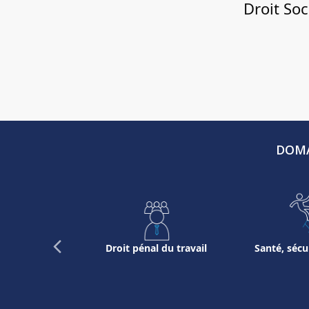
Droit Soc
DOMA
Previous
 URSSAF et
Droit pénal du travail
Santé, sécu
entieux
Slide