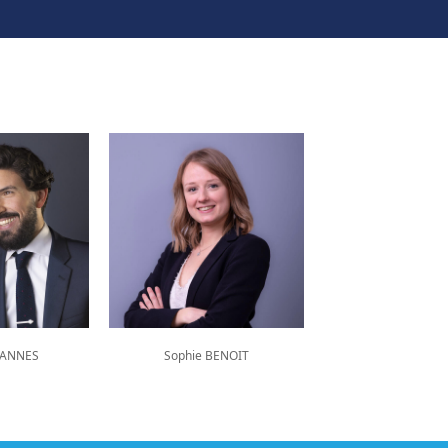
UANNES
Sophie BENOIT
Cécilia DESC
GARINO