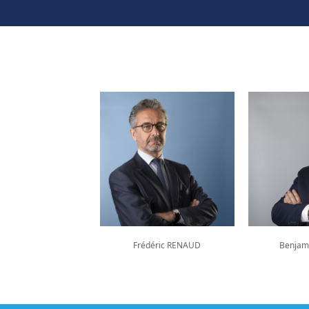
aud VERNET
Frédéric RENAUD
Benjam