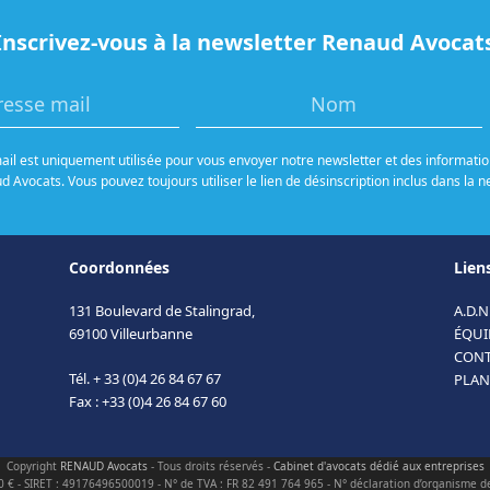
Inscrivez-vous à la newsletter Renaud Avocat
il est uniquement utilisée pour vous envoyer notre newsletter et des information
 Avocats. Vous pouvez toujours utiliser le lien de désinscription inclus dans la n
Coordonnées
Liens
131 Boulevard de Stalingrad,
A.D.N
69100 Villeurbanne
ÉQUI
CONT
Tél. + 33 (0)4 26 84 67 67
PLAN
Fax : +33 (0)4 26 84 67 60
Copyright
RENAUD Avocats
- Tous droits réservés -
Cabinet d'avocats dédié aux entreprises
0 € - SIRET : 49176496500019 - N° de TVA : FR 82 491 764 965 - N° déclaration d’organisme d