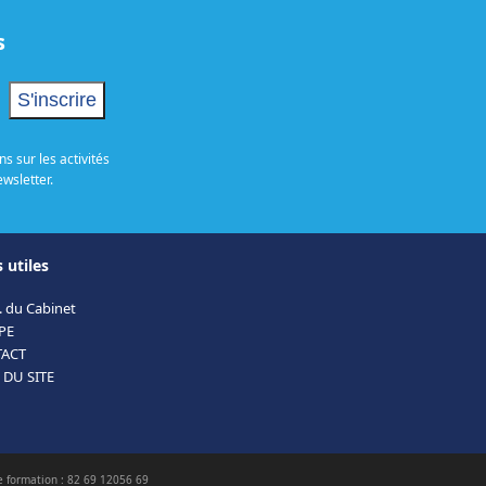
s
s sur les activités
ewsletter.
 utiles
. du Cabinet
PE
ACT
 DU SITE
e formation : 82 69 12056 69