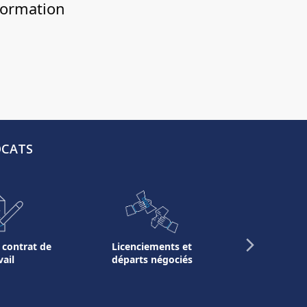
 Formation
OCATS
Next
 contrat de
Licenciements et
Gestio
vail
départs négociés
rémunérat
temps de
Slide