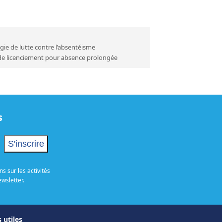
égie de lutte contre l’absentéisme
de licenciement pour absence prolongée
s
s sur les activités
ewsletter.
 utiles