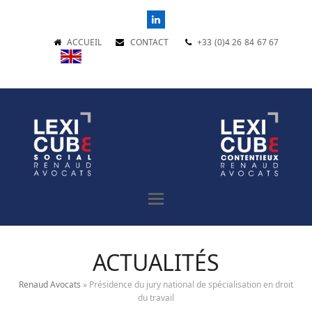
LinkedIn
ACCUEIL
CONTACT
+33 (0)4 26 84 67 67
ACTUALITÉS
Renaud Avocats
»
Présidence du jury national de spécialisation en droit
du travail