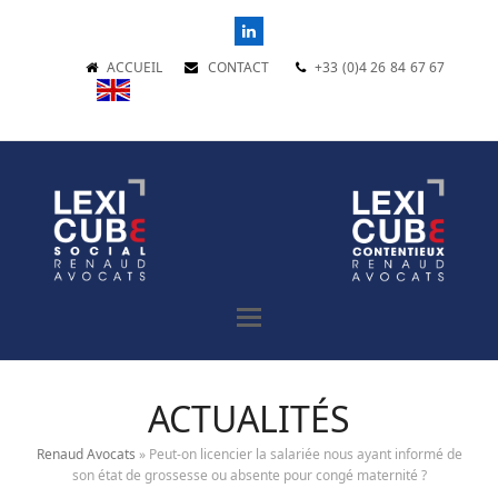
LinkedIn
ACCUEIL
CONTACT
+33 (0)4 26 84 67 67
ACTUALITÉS
Renaud Avocats
»
Peut-on licencier la salariée nous ayant informé de
son état de grossesse ou absente pour congé maternité ?