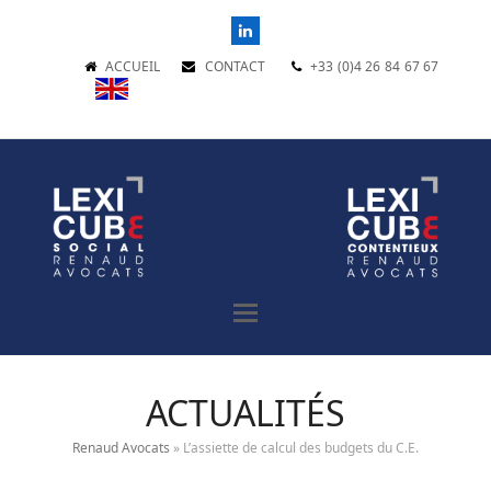
LinkedIn
ACCUEIL
CONTACT
+33 (0)4 26 84 67 67
ACTUALITÉS
Renaud Avocats
»
L’assiette de calcul des budgets du C.E.