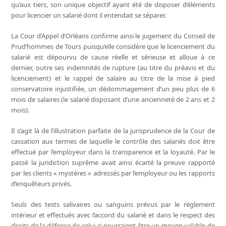
qu’aux tiers, son unique objectif ayant été de disposer d’éléments
pour licencier un salarié dont il entendait se séparer.
La Cour d’Appel d’Orléans confirme ainsi le jugement du Conseil de
Prud’hommes de Tours puisqu’elle considère que le licenciement du
salarié est dépourvu de cause réelle et sérieuse et alloue à ce
dernier, outre ses indemnités de rupture (au titre du préavis et du
licenciement) et le rappel de salaire au titre de la mise à pied
conservatoire injustifiée, un dédommagement d’un peu plus de 6
mois de salaires (le salarié disposant d’une ancienneté de 2 ans et 2
mois).
Il s’agit là de l’illustration parfaite de la jurisprudence de la Cour de
cassation aux termes de laquelle le contrôle des salariés doit être
effectué par l’employeur dans la transparence et la loyauté. Par le
passé la juridiction suprême avait ainsi écarté la preuve rapporté
par les clients « mystères » adressés par l’employeur ou les rapports
d’enquêteurs privés.
Seuls des tests salivaires ou sanguins prévus par le règlement
intérieur et effectués avec l’accord du salarié et dans le respect des
droits de la défense de celui-ci pourraient être un moyen valable de