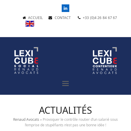
LinkedIn
ACCUEIL
CONTACT
+33 (0)4 26 84 67 67
ACTUALITÉS
Renaud Avocats
»
Provoquer le contrôle routier d’un salarié sous
l’emprise de stupéfiants n’est pas une bonne idée !